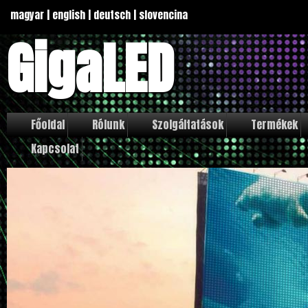
magyar
|
english
|
deutsch
|
slovencina
GigaLED
Főoldal
Rólunk
Szolgáltatások
Termékek
Kapcsolat