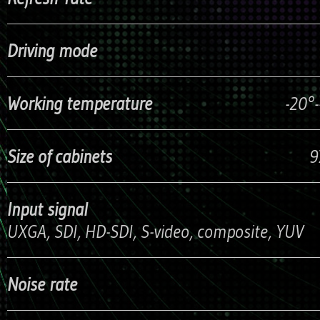
Driving mode
1 / 4 s
Working temperature
-20°-
Size of cabinets
976mm x 
Input signal
UXGA, SDI, HD-SDI, S-video, composite, YUV
Noise rate
<0.00