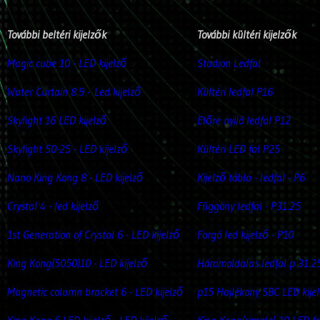
További beltéri kijelzők
További kültéri kijelzők
Magic cube 10 - LED kijelző
Stadion Ledfal
Water Curtain 8.9 -
Led kijelző
Kültéri ledfal P16
Skylight 16 LED kijelző
Előre nyiló ledfal P12
Skylight 50-25 - LED kijelző
Kültéri LED fal P25
Nano King Kong 8 - LED kijelző
Kijelző tábla - ledfal - P6
Crystal 4 - led kijelző
Függöny ledfal - P31.25
1st Generation of Crystal 6 - LED kijelző
Forgó led kijelző - P10
King Kong(5050)10 - LED kijelző
Háromoldalas ledfal p 31.2
Magnetic column bracket 6 - LED kijelző
p15 Hajlékony SBC LED kije