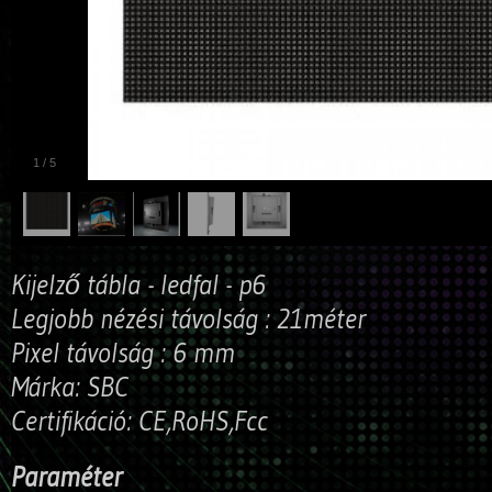
1
/
5
Kijelző tábla - ledfal - p6
Legjobb nézési távolság : 21méter
Pixel távolság : 6 mm
Márka: SBC
Certifikáció: CE,RoHS,Fcc
Paraméter