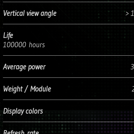
Vertical view angle
> 
Lif
100000 hours
Average power
3
Weight / Module
21 k
Display colors
Refresh rate