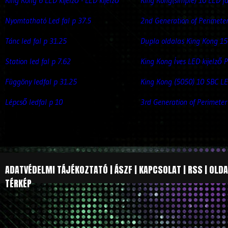
King Kong 6 LED kijelző - LED kijelző
King Kong(simple) 10 LED fa
Nyomtatható Led fal p 37.5
2nd Generation of Perimete
Tánc led fal p 31.25
Dupla oldalas King Kong 15
Station led fal p 7.62
King Kong Íves LED kijelző 
Függöny ledfal p 31.25
King Kong (5050) 10 SBC LE
Lépcső ledfal p 10
3rd Generation of Perimeter
ADATVÉDELMI TÁJÉKOZTATÓ
|
ÁSZF
|
KAPCSOLAT
|
RSS
|
OLDA
TÉRKÉP