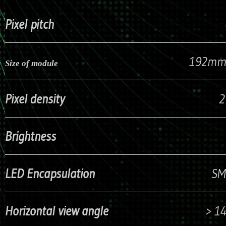
Pixel pitch
6m
192mm x 9
Size of module
Pixel density
2
Brightness
LED Encapsulation
SM
Horizontal view angle
> 1