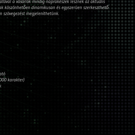
álatával a vásárlók mindig naprakészek lesznek az aktuális
rnak köszönhetően dinamikusan és egyszerüen szerkeszthető
n szövegezést megjeleníthetünk.
ató
.000 karakter)
k