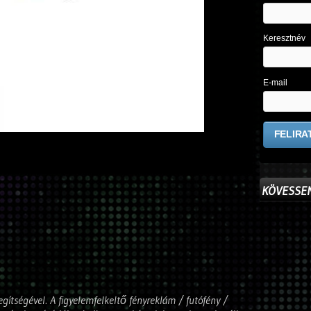
Keresztnév
E-mail
KÖVESSEN
gítségével. A figyelemfelkeltő fényreklám / futófény /