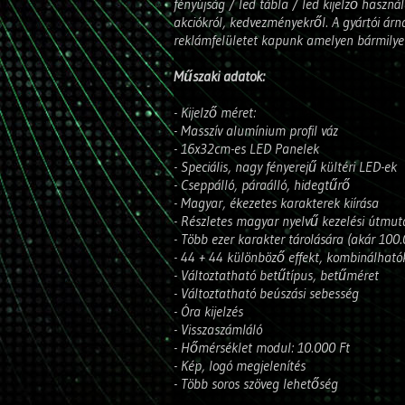
fényújság / led tábla / led kijelző haszn
akciókról, kedvezményekről. A gyártói á
reklámfelületet kapunk amelyen bármilye
Műszaki adatok:
- Kijelző méret:
- Masszív alumínium profil váz
- 16x32cm-es LED Panelek
- Speciális, nagy fényerejű kültéri LED-ek
- Cseppálló, páraálló, hidegtűrő
- Magyar, ékezetes karakterek kiírása
- Részletes magyar nyelvű kezelési útmut
- Több ezer karakter tárolására (akár 100
- 44 + 44 különböző effekt, kombinálható
- Változtatható betűtípus, betűméret
- Változtatható beúszási sebesség
- Óra kijelzés
- Visszaszámláló
- Hőmérséklet modul: 10.000 Ft
- Kép, logó megjelenítés
- Több soros szöveg lehetőség