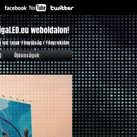
igaLED.eu weboldalon!
i led falak
Fényújság / Fényreklám
}
Újdonságok