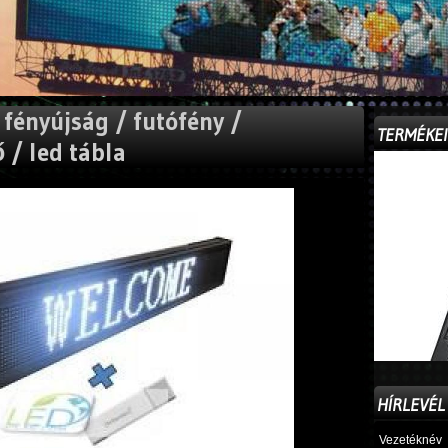
fényújság / futófény /
TERMÉKE
 / led tábla
HÍRLEVÉL
Vezetéknév