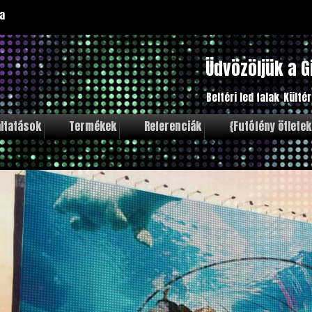
a
Üdvözöljük a G
Beltéri led falak
Kültér
ltatások
Termékek
Referenciák
{Futófény ötletek