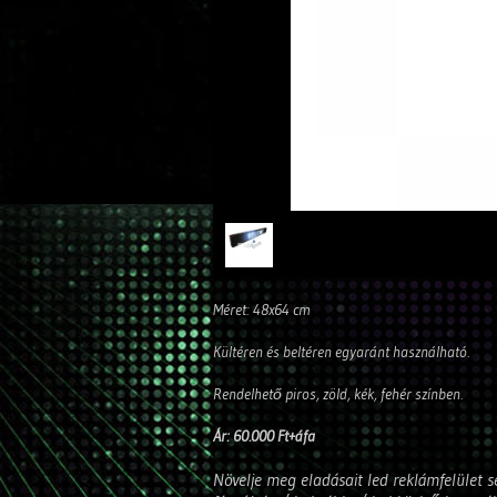
Méret: 48x64 cm
Kültéren és beltéren egyaránt használható.
Rendelhető piros, zöld, kék, fehér színben.
Ár: 60.000 Ft+áfa
Növelje meg eladásait led reklámfelület se