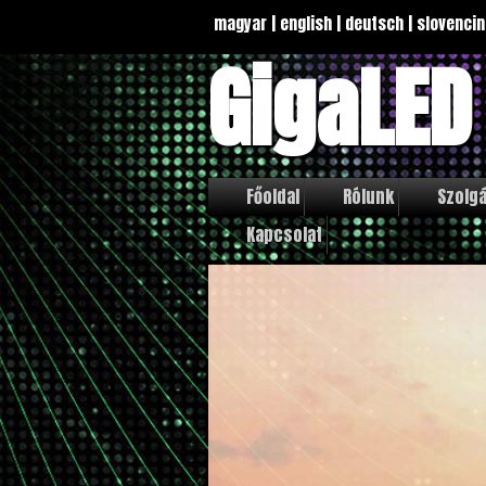
magyar
|
english
|
deutsch
|
slovencin
GigaLED
Főoldal
Rólunk
Szolgá
Kapcsolat