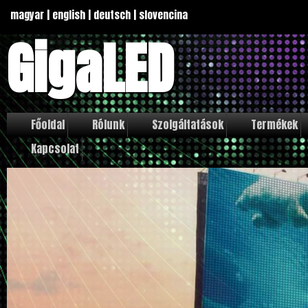
magyar
|
english
|
deutsch
|
slovencina
GigaLED
Főoldal
Rólunk
Szolgáltatások
Termékek
Kapcsolat