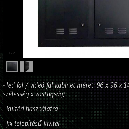
1
/
2
-
led fal / videó fal kabinet méret: 96 x 96 x
szélesség x vastagság)
- kültéri használatra
- fix telepítésű kivitel