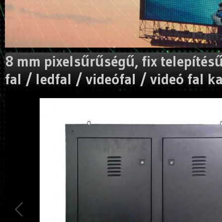
8 mm pixelsűrűségű, fix telepítésű,
fal / ledfal / videófal / videó fal k