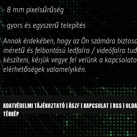
- 8 mm pixelsűrűség
- gyors és egyszerű telepítés
Annak érdekében, hogy az Ön számára biztos
méretű és felbontású ledfalra / videófalra tud
készíteni, kérjük vegye fel velünk a kapcsola
elérhetőségek valamelyikén.
ADATVÉDELMI TÁJÉKOZTATÓ
|
ÁSZF
|
KAPCSOLAT
|
RSS
|
OLDA
TÉRKÉP