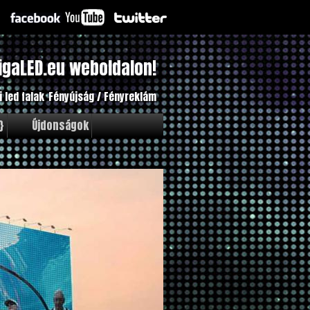
igaLED.eu weboldalon!
i led falak
Fényújság / Fényreklám
}
Újdonságok