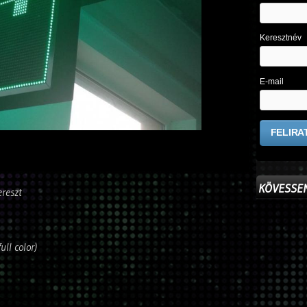
Keresztnév
E-mail
KÖVESSEN
ereszt
full color)