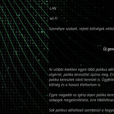
-LAN
-WI-FI
Személyre szabott, rejtett költségek nélkü
Új gene
Az utóbbi években egyre több patikus váll
cégérrel, patika kereszttel újulna meg. E
patika keresztek iránti kereslet is. Ügyf
költség és a hosszú élettartam is.
Egyre nagyobb az igény olyan patika ker
szövegek megjelenítésére, erre tökéletese
Sok patikus vállalkozó szembesül a hagy