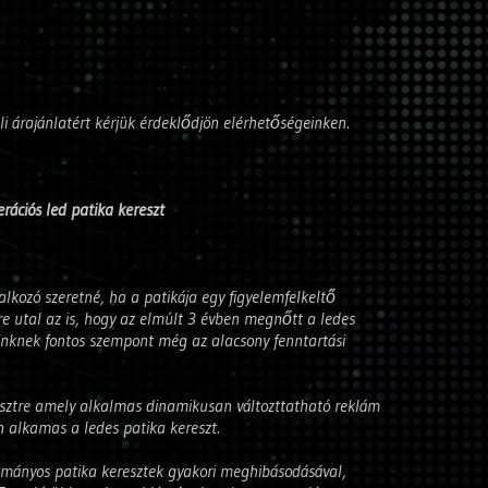
li árajánlatért kérjük érdeklődjön elérhetőségeinken.
rációs led patika kereszt
alkozó szeretné, ha a patikája egy figyelemfelkeltő
rre utal az is, hogy az elmúlt 3 évben megnőtt a ledes
eleinknek fontos szempont még az alacsony fenntartási
esztre amely alkalmas dinamikusan változttatható reklám
n alkamas a ledes patika kereszt.
ományos patika keresztek gyakori meghibásodásával,