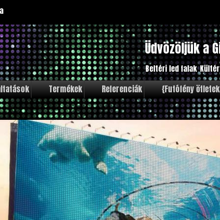
a
Üdvözöljük a G
Beltéri led falak
Kültér
ltatások
Termékek
Referenciák
{Futófény ötletek