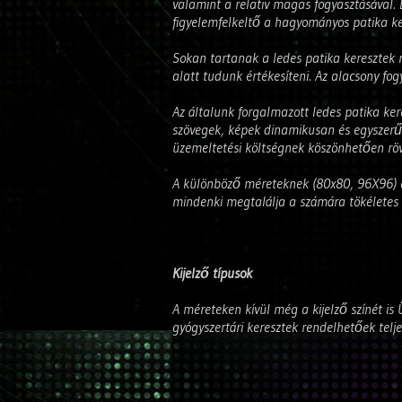
valamint a relativ magas fogyasztásával.
figyelemfelkeltő a hagyományos patika ke
Sokan tartanak a ledes patika keresztek m
alatt tudunk értékesíteni. Az alacsony fog
Az általunk forgalmazott ledes patika kere
szövegek, képek dinamikusan és egyszerűe
üzemeltetési költségnek köszönhetően röv
A különböző méreteknek (80x80, 96X96) és 
mindenki megtalálja a számára tökéletes
Kijelző típusok
A méreteken kívül még a kijelző színét is 
gyógyszertári keresztek rendelhetőek telje