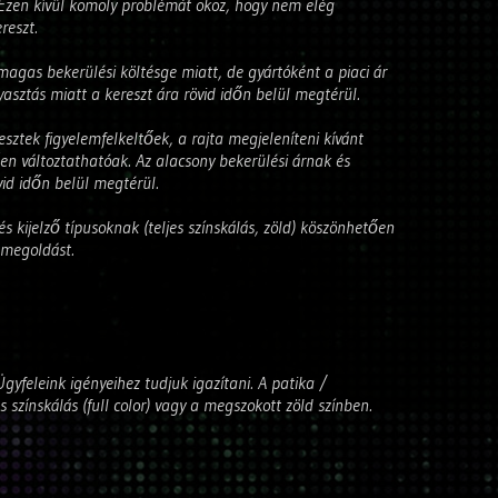
 Ezen kívül komoly problémát okoz, hogy nem elég
reszt.
agas bekerülési költésge miatt, de gyártóként a piaci ár
yasztás miatt a kereszt ára rövid időn belül megtérül.
sztek figyelemfelkeltőek, a rajta megjeleníteni kívánt
n változtathatóak. Az alacsony bekerülési árnak és
id időn belül megtérül.
kijelző típusoknak (teljes színskálás, zöld) köszönhetően
 megoldást.
Ügyfeleink igényeihez tudjuk igazítani. A patika /
s színskálás (full color) vagy a megszokott zöld színben.