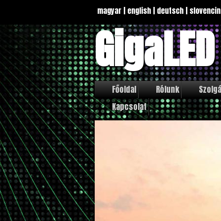
magyar
|
english
|
deutsch
|
slovencin
GigaLED
Főoldal
Rólunk
Szolgá
Kapcsolat