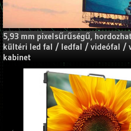
5,93 mm pixelsűrűségű, hordozható
kültéri led fal / ledfal / videófal / 
kabinet