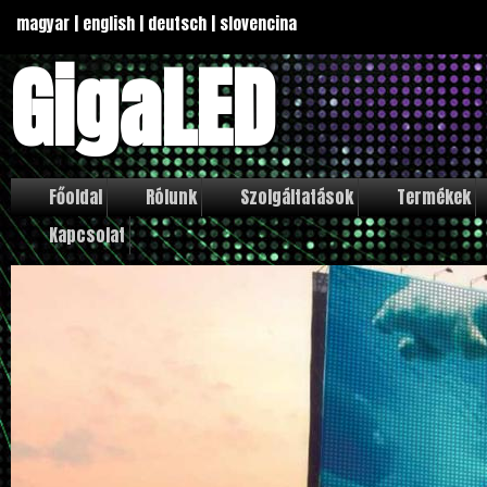
magyar
|
english
|
deutsch
|
slovencina
GigaLED
Főoldal
Rólunk
Szolgáltatások
Termékek
Kapcsolat