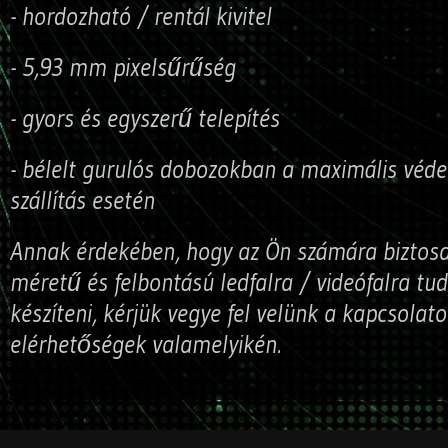
- hordozható / rentál kivitel
- 5,93 mm pixelsűrűség
- gyors és egyszerű telepítés
- bélelt gurulós dobozokban a maximális véd
szállítás esetén
Annak érdekében, hogy az Ön számára biztos
méretű és felbontású ledfalra / videófalra tud
készíteni, kérjük vegye fel velünk a kapcsola
elérhetőségek valamelyikén.