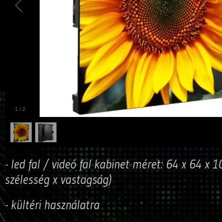
1
/
2
-
led fal / videó fal kabinet méret: 64 x 64 x
szélesség x vastagság)
- kültéri használatra