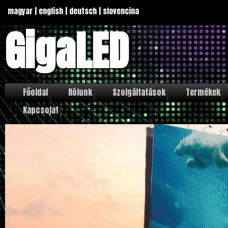
magyar
|
english
|
deutsch
|
slovencina
GigaLED
Főoldal
Rólunk
Szolgáltatások
Termékek
Kapcsolat