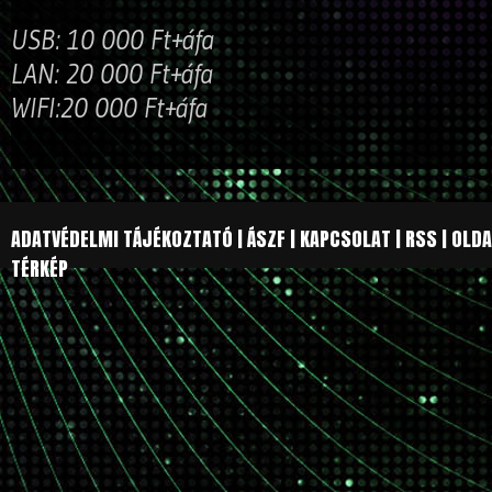
USB: 10 000 Ft+áfa
LAN: 20 000 Ft+áfa
WIFI:20 000 Ft+áfa
ADATVÉDELMI TÁJÉKOZTATÓ
|
ÁSZF
|
KAPCSOLAT
|
RSS
|
OLDA
TÉRKÉP