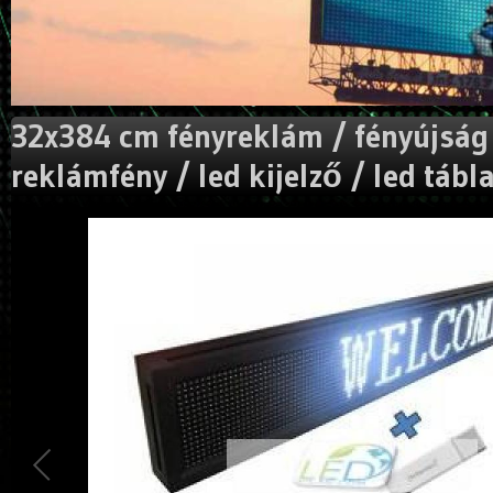
32x384 cm fényreklám / fényújság 
reklámfény / led kijelző / led tábl