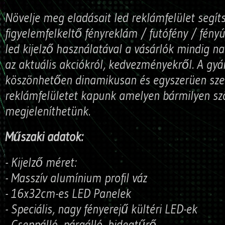
Növelje meg eladásait led reklámfelület segít
figyelemfelkeltő fényreklám / futófény / fényú
led kijelző használatával a vásárlók mindig n
az aktuális akciókról, kedvezményekről. A gyá
köszönhetően dinamikusan és egyszerüen sze
reklámfelületet kapunk amelyen bármilyen sz
megjeleníthetünk.
Műszaki adatok:
- Kijelző méret:
- Masszív alumínium profil váz
- 16x32cm-es LED Panelek
- Speciális, nagy fényerejű kültéri LED-ek
- Cseppálló, páraálló, hidegtűrő