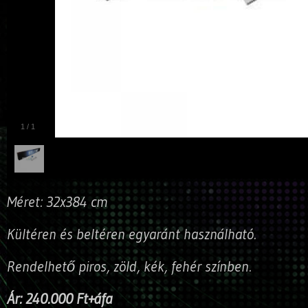
1
/
1
Méret: 32x384 cm
Kültéren és beltéren egyaránt használható.
Rendelhető piros, zöld, kék, fehér színben.
Ár: 240.000 Ft+áfa