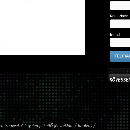
Keresztnév
E-mail
KÖVESSEN
gítségével. A figyelemfelkeltő fényreklám / futófény /