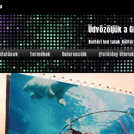
a
Üdvözöljük a G
Beltéri led falak
Kültér
ltatások
Termékek
Referenciák
{Futófény ötletek