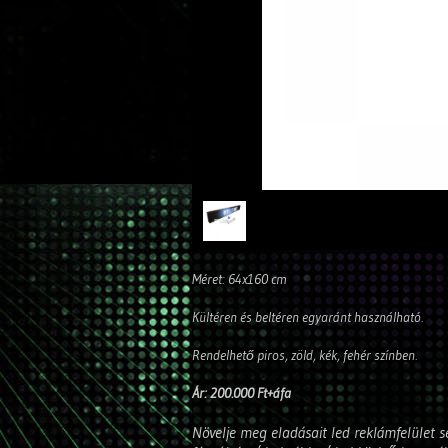
Méret: 64x160 cm
Kültéren és beltéren egyaránt használható.
Rendelhető piros, zöld, kék, fehér színben.
Ár: 200.000 Ft+áfa
Növelje meg eladásait led reklámfelület se