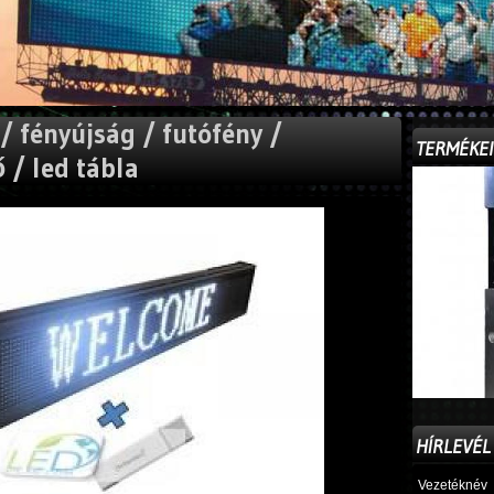
 fényújság / futófény /
TERMÉKE
 / led tábla
HÍRLEVÉL
Vezetéknév