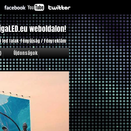
igaLED.eu weboldalon!
i led falak
Fényújság / Fényreklám
}
Újdonságok