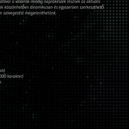
álatával a vásárlók mindig naprakészek lesznek az aktuális
rnak köszönhetően dinamikusan és egyszerüen szerkeszthető
n szövegezést megjeleníthetünk.
ató
.000 karakter)
k