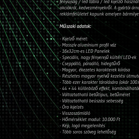
fényújság / led tábla / led kijelző haszn
akciókról, kedvezményekről. A gyártói á
reklámfelületet kapunk amelyen bármilye
Műszaki adatok:
- Kijelző méret:
- Masszív alumínium profil váz
- 16x32cm-es LED Panelek
- Speciális, nagy fényerejű kültéri LED-ek
- Cseppálló, páraálló, hidegtűrő
- Magyar, ékezetes karakterek kiírása
- Részletes magyar nyelvű kezelési útmut
- Több ezer karakter tárolására (akár 100
- 44 + 44 különböző effekt, kombinálható
- Változtatható betűtípus, betűméret
- Változtatható beúszási sebesség
- Óra kijelzés
- Visszaszámláló
- Hőmérséklet modul: 10.000 Ft
- Kép, logó megjelenítés
- Több soros szöveg lehetőség