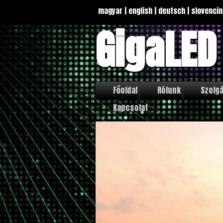
magyar
|
english
|
deutsch
|
slovencin
GigaLED
Főoldal
Rólunk
Szolgá
Kapcsolat