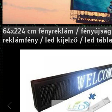
64x224 cm fényreklám / fényújság 
reklámfény / led kijelző / led tábl