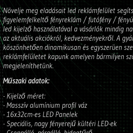
Növelje meg eladásait led reklámfelület segít
figyelemfelkeltő fényreklám / futófény / fényú
led kijelző használatával a vásárlók mindig n
az aktuális akciókról, kedvezményekről. A gyá
köszönhetően dinamikusan és egyszerüen sze
reklámfelületet kapunk amelyen bármilyen sz
megjeleníthetünk.
Műszaki adatok:
- Kijelző méret:
- Masszív alumínium profil váz
- 16x32cm-es LED Panelek
- Speciális, nagy fényerejű kültéri LED-ek
- Cseppálló, páraálló, hidegtűrő