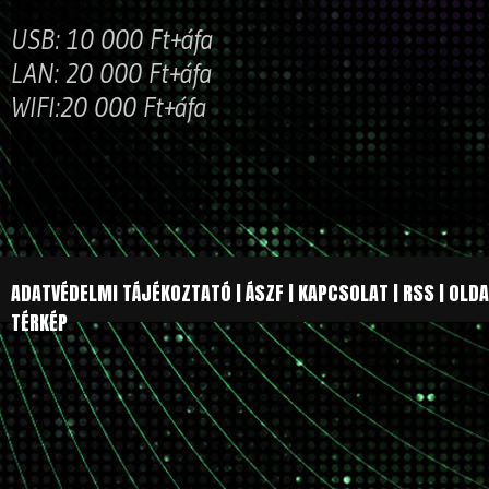
USB: 10 000 Ft+áfa
LAN: 20 000 Ft+áfa
WIFI:20 000 Ft+áfa
ADATVÉDELMI TÁJÉKOZTATÓ
|
ÁSZF
|
KAPCSOLAT
|
RSS
|
OLDA
TÉRKÉP