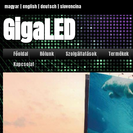
magyar
|
english
|
deutsch
|
slovencina
GigaLED
Főoldal
Rólunk
Szolgáltatások
Termékek
Kapcsolat