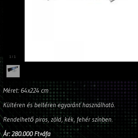
1
/
1
Méret: 64x224 cm
Kültéren és beltéren egyaránt használható.
Rendelhető piros, zöld, kék, fehér színben.
Ár: 280.000 Ft+áfa