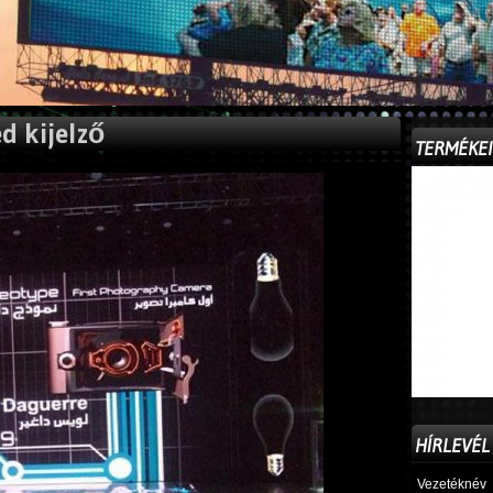
ed kijelző
TERMÉKE
HÍRLEVÉL
Vezetéknév