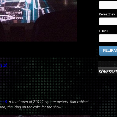
Keresztnév
E-mail
ijelző
KÖVESSEN
ng 6
, a total area of 210.12 square meters, thin cabinet,
land, the icing on the cake for the show.