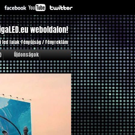
igaLED.eu weboldalon!
i led falak
Fényújság / Fényreklám
}
Újdonságok