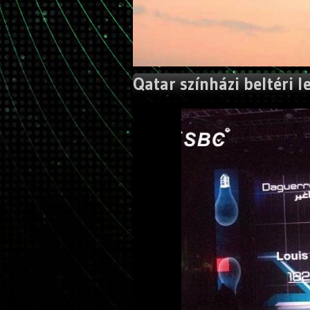
Qatar színházi beltéri l