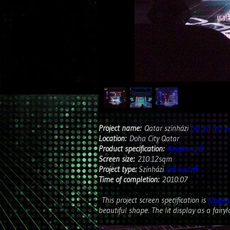
Project name:
Qatar színházi
beltéri led k
Location:
Doha City Qatar
Product specification:
Kingkong 6
Screen size:
210.12sqm
Project type:
Színházi
led kijelző
Time of completion:
2010.07
This project screen specification is
Kingko
beautiful shape. The lit display as a fairy