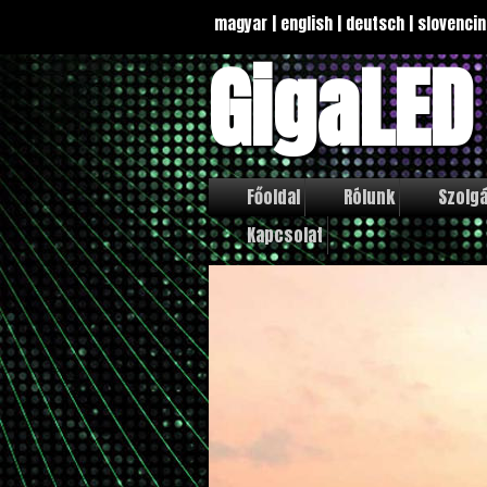
magyar
|
english
|
deutsch
|
slovencin
GigaLED
Főoldal
Rólunk
Szolgá
Kapcsolat