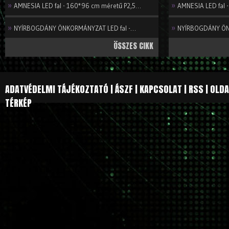
»
»
AMNESIA LED fal - 160*96 cm méretű P2,5…
AMNESIA LED fal 
»
»
NYÍRBOGDÁNY ÖNKORMÁNYZAT LED fal -…
NYÍRBOGDÁNY ÖN
ÖSSZES CIKK
ADATVÉDELMI TÁJÉKOZTATÓ
|
ÁSZF
|
KAPCSOLAT
|
RSS
|
OLDA
TÉRKÉP