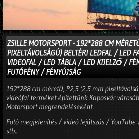
ZSILLE MOTORSPORT - 192*288 CM MÉRETŰ
PIXELTÁVOLSÁGÚ) BELTÉRI LEDFAL / LED FA
VIDEOFAL / LED TÁBLA / LED KIJELZŐ / F
FUTÓFÉNY / FÉNYÚJSÁG
192*288 cm méretű, P2,5 (2,5 mm pixeltávolságú
videófal terméket építettünk Kaposvár városába
Motorsport megrendeléseként.
Fotó megjelenítés / videó lejátszás / YouTube v
stb...