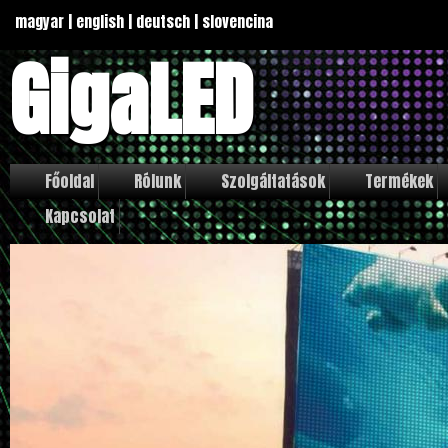
magyar
|
english
|
deutsch
|
slovencina
GigaLED
Főoldal
Rólunk
Szolgáltatások
Termékek
Kapcsolat