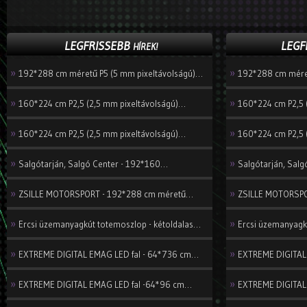
LEGFRISSEBB
LEGF
HÍREK!
»
»
192*288 cm méretű P5 (5 mm pixeltávolságú)…
192*288 cm méret
»
»
160*224 cm P2,5 (2,5 mm pixeltávolságú)…
160*224 cm P2,5 
»
»
160*224 cm P2,5 (2,5 mm pixeltávolságú)…
160*224 cm P2,5 
»
»
Salgótarján, Salgó Center - 192*160…
Salgótarján, Sal
»
»
ZSILLE MOTORSPORT - 192*288 cm méretű…
ZSILLE MOTORSPO
»
»
Ercsi üzemanyagkút totemoszlop - kétoldalas…
Ercsi üzemanyagk
»
»
EXTREME DIGITAL EMAG LED fal - 64*736 cm…
EXTREME DIGITAL
»
»
EXTREME DIGITAL EMAG LED fal -64*96 cm…
EXTREME DIGITAL