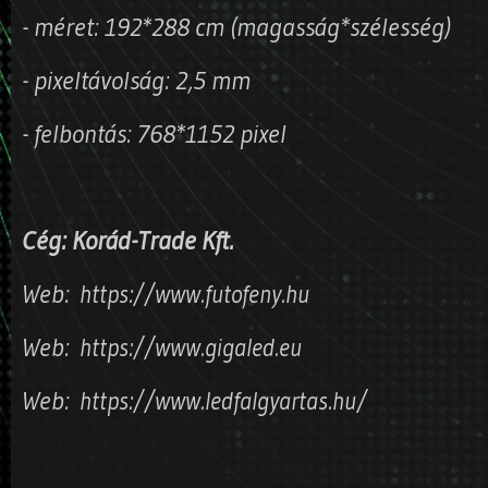
- méret: 192*288 cm (magasság*szélesség)
- pixeltávolság: 2,5 mm
- felbontás: 768*1152 pixel
Cég: Korád-Trade Kft.
Web:
https://www.futofeny.hu
Web:
https://www.gigaled.eu
Web:
https://www.ledfalgyartas.hu/