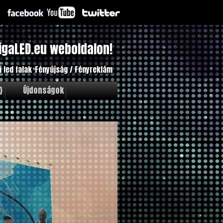
igaLED.eu weboldalon!
i led falak
Fényújság / Fényreklám
}
Újdonságok