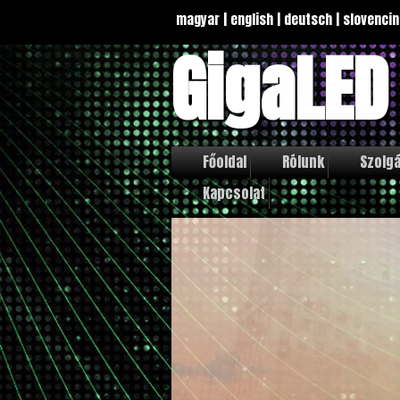
magyar
|
english
|
deutsch
|
slovencin
GigaLED
Főoldal
Rólunk
Szolgá
Kapcsolat