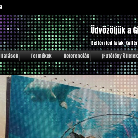
a
Üdvözöljük a G
Beltéri led falak
Kültér
ltatások
Termékek
Referenciák
{Futófény ötletek