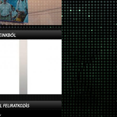
EINKBŐL
L FELIRATKOZÁS
v