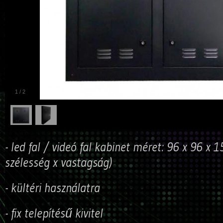
1
/
2
- led fal / videó fal kabinet méret: 96 x 96 x
szélesség x vastagság)
- kültéri használatra
- fix telepítésű kivitel