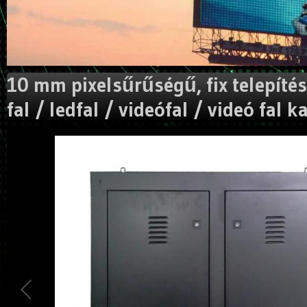
10 mm pixelsűrűségű, fix telepítésű
fal / ledfal / videófal / videó fal k