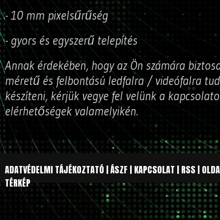
- 10 mm pixelsűrűség
- gyors és egyszerű telepítés
Annak érdekében, hogy az Ön számára biztos
méretű és felbontású ledfalra / videófalra tud
készíteni, kérjük vegye fel velünk a kapcsola
elérhetőségek valamelyikén.
ADATVÉDELMI TÁJÉKOZTATÓ
|
ÁSZF
|
KAPCSOLAT
|
RSS
|
OLDA
TÉRKÉP